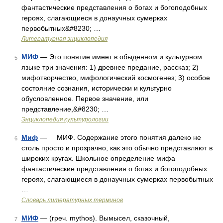
фантастические представления о богах и богоподобных
героях, слагающиеся в донаучных сумерках
первобытных&#8230; …
Литературная энциклопедия
МИФ
— Это понятие имеет в обыденном и культурном
5
языке три значения: 1) древнее предание, рассказ; 2)
мифотворчество, мифологический космогенез; 3) особое
состояние сознания, исторически и культурно
обусловленное. Первое значение, или
представление,&#8230; …
Энциклопедия культурологии
Миф
— МИФ. Содержание этого понятия далеко не
6
столь просто и прозрачно, как это обычно представляют в
широких кругах. Школьное определение мифа
фантастические представления о богах и богоподобных
героях, слагающиеся в донаучных сумерках первобытных
…
Словарь литературных терминов
МИФ
— (греч. mythos). Вымысел, сказочный,
7