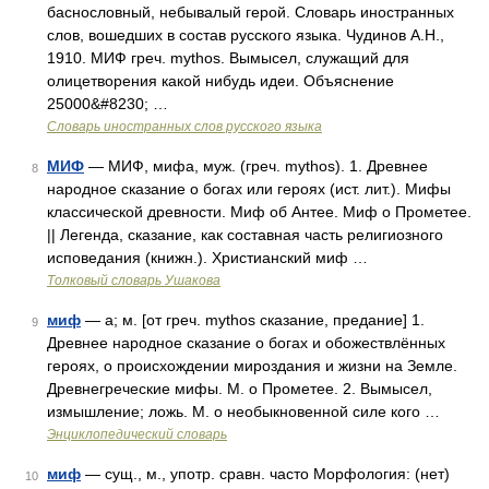
баснословный, небывалый герой. Словарь иностранных
слов, вошедших в состав русского языка. Чудинов А.Н.,
1910. МИФ греч. mythos. Вымысел, служащий для
олицетворения какой нибудь идеи. Объяснение
25000&#8230; …
Словарь иностранных слов русского языка
МИФ
— МИФ, мифа, муж. (греч. mythos). 1. Древнее
8
народное сказание о богах или героях (ист. лит.). Мифы
классической древности. Миф об Антее. Миф о Прометее.
|| Легенда, сказание, как составная часть религиозного
исповедания (книжн.). Христианский миф …
Толковый словарь Ушакова
миф
— а; м. [от греч. mythos сказание, предание] 1.
9
Древнее народное сказание о богах и обожествлённых
героях, о происхождении мироздания и жизни на Земле.
Древнегреческие мифы. М. о Прометее. 2. Вымысел,
измышление; ложь. М. о необыкновенной силе кого …
Энциклопедический словарь
миф
— сущ., м., употр. сравн. часто Морфология: (нет)
10