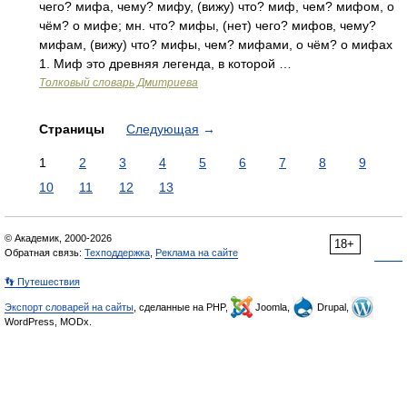
чего? мифа, чему? мифу, (вижу) что? миф, чем? мифом, о
чём? о мифе; мн. что? мифы, (нет) чего? мифов, чему?
мифам, (вижу) что? мифы, чем? мифами, о чём? о мифах
1. Миф это древняя легенда, в которой …
Толковый словарь Дмитриева
Страницы
Следующая
→
1
2
3
4
5
6
7
8
9
10
11
12
13
© Академик, 2000-2026
18+
Обратная связь:
Техподдержка
,
Реклама на сайте
👣 Путешествия
Экспорт словарей на сайты
, сделанные на PHP,
Joomla,
Drupal,
WordPress, MODx.