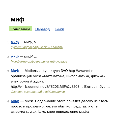
миф
Толкование
Перевод
Книги
миф
— миф, а …
1
Русский орфографический словарь
миф
— миф/ …
2
Морфемно-орфографический словарь
МиФ
— Мебель и фурнитура ЗАО http://www.mf.ru
3
организация МИФ «Математика, информатика, физика»
электронный журнал
http://virlib.eunnet.net/&#8203;MIF/&#8203; г. Екатеринбур …
Словарь сокращений и аббревиатур
Миф
— МИФ. Содержание этого понятия далеко не столь
4
просто и прозрачно, как это обычно представляют в
широких кругах. Школьное определение мифа